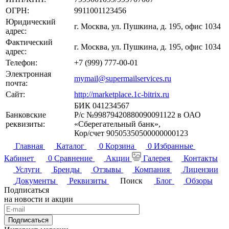
ОГРН:
9911001123456
Юридический
г. Москва, ул. Пушкина, д. 195, офис 1034
адрес:
Фактический
г. Москва, ул. Пушкина, д. 195, офис 1034
адрес:
Телефон:
+7 (999) 777-00-01
Электронная
mymail@supermailservices.ru
почта:
Сайт:
http://marketplace.1c-bitrix.ru
БИК 041234567
Банковские
Р/с №99879420880090091122 в ОАО
реквизиты:
«Сберегательный банк»,
Кор/счет 90505350500000000123
Главная
Каталог
0
Корзина
0
Избранные
Кабинет
0
Сравнение
Акции
Галерея
Контакты
Услуги
Бренды
Отзывы
Компания
Лицензии
Документы
Реквизиты
Поиск
Блог
Обзоры
Подписаться
на новости и акции
Подписаться